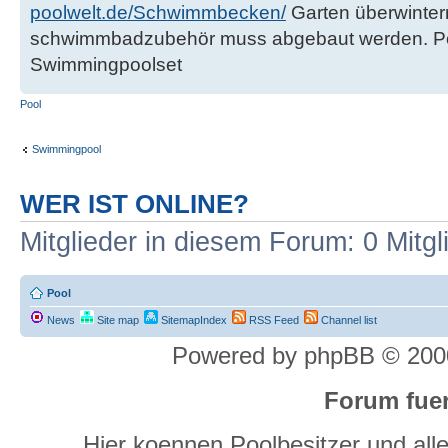
poolwelt.de/Schwimmbecken/
Garten überwinter
schwimmbadzubehör muss abgebaut werden. Po
Swimmingpoolset
Pool
Swimmingpool
WER IST ONLINE?
Mitglieder in diesem Forum: 0 Mitg
Pool
News
Site map
SitemapIndex
RSS Feed
Channel list
Powered by phpBB © 2000
Forum fuer
Hier koennen Poolbesitzer und alle