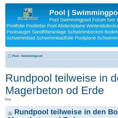
Pool | Swimmingpo
Pool Swimmingpool Forum fuer P
Poolfolie Poolleiter Pool Abdeckplane Winterabdecku
Poolsauger Sandfilteranlage Schwimmbecken Bode
Schwimmbad Schwimmbadfolie Poolplane Schwimmba
Pool
‹
Swimmingpool
Rundpool teilweise in 
Magerbeton od Erde
Pool
Rundpool teilweise in den B