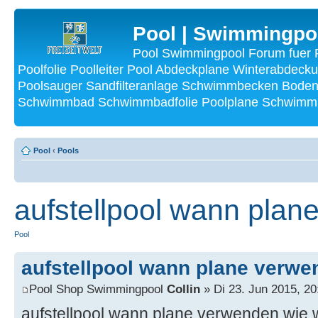
Pool | Swimmingpo
Pool Swimmingpool Forum fuer P
Poolfolie Poolleiter Pool Abdeckplane Winterabdecku
Poolsauger Sandfilteranlage Schwimmbecken Bode
Schwimmbad Schwimmbadfolie Poolplane Schwimmba
Pool
‹
Pools
aufstellpool wann pla
Pool
aufstellpool wann plane verw
Pool Shop Swimmingpool
Collin
» Di 23. Jun 2015, 20
aufstellpool wann plane verwenden wie 