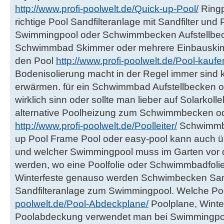
http://www.profi-poolwelt.de/Quick-up-Pool/
Ringp
richtige Pool Sandfilteranlage mit Sandfilter u
Swimmingpool oder Schwimmbecken Aufstellbeck
Schwimmbad Skimmer oder mehrere Einbauskim
den Pool
http://www.profi-poolwelt.de/Pool-kaufe
Bodenisolierung macht in der Regel immer sind 
erwärmen. für ein Schwimmbad Aufstellbecken
wirklich sinn oder sollte man lieber auf Solarko
alternative Poolheizung zum Schwimmbecken od
http://www.profi-poolwelt.de/Poolleiter/
Schwimmba
up Pool Frame Pool oder easy-pool kann auch ü
und welcher Swimmingpool muss im Garten vor 
werden, wo eine Poolfolie oder Schwimmbadfolie
Winterfeste genauso werden Schwimbecken San
Sandfilteranlage zum Swimmingpool. Welche P
poolwelt.de/Pool-Abdeckplane/
Poolplane, Wint
Poolabdeckung verwendet man bei Swimmingp