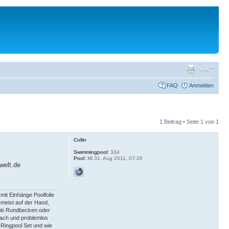
FAQ
Anmelden
1 Beitrag • Seite
1
von
1
Collin
Swimmingpool:
334
Pool:
Mi 31. Aug 2011, 07:20
welt.de
 mit Einhänge Poolfolie
 meist auf der Hand,
 ob Rundbecken oder
fach und problemlos
Ringpool Set und wie