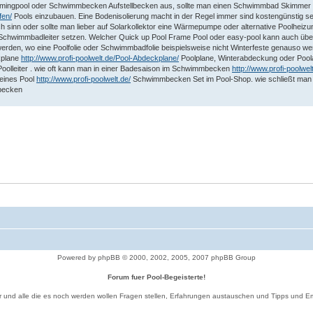
 Swimmingpool oder Schwimmbecken Aufstellbecken aus, sollte man einen Schwimmbad Skimmer
fen/
Pools einzubauen. Eine Bodenisolierung macht in der Regel immer sind kostengünstig se
sinn oder sollte man lieber auf Solarkollektor eine Wärmepumpe oder alternative Poolheiz
chwimmbadleiter setzen. Welcher Quick up Pool Frame Pool oder easy-pool kann auch übe
erden, wo eine Poolfolie oder Schwimmbadfolie beispielsweise nicht Winterfeste genauso 
kplane
http://www.profi-poolwelt.de/Pool-Abdeckplane/
Poolplane, Winterabdeckung oder Poo
oolleiter . wie oft kann man in einer Badesaison im Schwimmbecken
http://www.profi-poolw
eines Pool
http://www.profi-poolwelt.de/
Schwimmbecken Set im Pool-Shop. wie schließt man 
mbecken
Powered by phpBB © 2000, 2002, 2005, 2007 phpBB Group
Forum fuer Pool-Begeisterte!
r und alle die es noch werden wollen Fragen stellen, Erfahrungen austauschen und Tipps und 