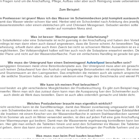
 um Fragen rund um die Anschaffung, Pflege, Aufbau oder aber auch Reinigung sowie ueberwint
Zum Beispiel:
n Poolwasser ist gruen! Muss ich das Wasser im Schwimmbecken jetzt komplett austausc
t das Wasser wieder schoen klar wird. Hierbei wird ein Schockmittel nach Anleitung des jeweilige
asserteststreifen oder einem elektrischen pH- und Chlorwert Messgeraet. Gebadet werden sollte 
wieder auf normalem Nivea sind.
Was ist besser: Waermepumpe oder Solarheizung?
 Solarkollektor oder eine Solarmatte ist recht guenstig in der Anschaffung und haben den Vortei
lerdings ist man dann eben auch darauf angewiesen, dass die Sonne scheint. An bewoelkten Ta
larheizung, erfuellt dann aber auch ihren Zweck bei nicht so schoenem Wetter. Ausserdem ist 
eglichkeiten. Der Vollstaendigkeit halber soll hier auch noch die Solarplane erwaehnt werden.
f der Plane und nicht auf der Wasseroberflaeche. Fuer ein einfacheres Handling ist gerade bei g
Wie muss der Untergrund fuer einen Swimmingpool
Aufstellpool
beschaffen sein?
gaengigsten Groessen meist ohne Betonbodenplatte aus. Der Untergrund muss aber ein gewachs
auch keinen Zeitaufwand fuer den Aushub und langwierige Betonarbeiten mit einplanen. Bei ein
und Stuetzmauern an den Laengsseiten. Das empfinden die meisten auch als optisch ansprechen
 die seitliche Stuetzen haben, das ist dann wiederum eine Frage des Geschmacks und wieviel Pl
Wie kann ich meinen Pool beleuchten?
ool besitzt -es gibt verschiedene Moeglichkeiten der Poolbeleuchtung. Es gibt zum Beispiel
heinwerfer. Wenn man sich das zutraut dann kann man die Aussparung fuer den Scheinwerfer a
auch direkt ab Werk dazu bestellen. Dann ist auch alles ordentlich gemacht und bleibt dicht.
Welches Poolzubehoer braucht man eigentlich wirklich?
cht verzichten kann ist die Sandfilteranlage, damit das Wasser zuverlaessig umgewaelzt wird. Ob m
n sein Schwimmbecken rein noch raus. Hier ist es auch sinnvoll sich eine hochwertige Edelstahll
nd die Insekten mit einem Kescher von der Wasseroberflaeche in seinem Stahlwandbecken sammel
im Sommer als auch im Winter verwendet werden, ist dies auf jeden Fall eine gute Anschaffung. E
der einer Waermepumpe gut bedient. Damit man die Wasserwerte regelmaessig kontrollieren kann ben
gen. Hier gibt man einfach die Tabletten hinein und setzt den Schwimmer ins Wasser. Die Table
ool geben, denn das kann zum einen zu unschoenen Verfaerbungen der Poolfolie fuehren und 
Was muss man beim Pool kaufen beachten?