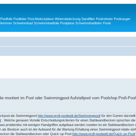
Poolfolie Poolleiter Pool Abdeckplane Winterabdeckung Sandfilter Poolroboter Poolsauger
 Skimmer Schwimmbad Schwimmbadfolie Poolplane Schwimmbadleiter Pools
olie montiert im Pool oder Swimmingpool Aufstellpool vom Poolshop Profi-Pool
eckpool als Swimmingpool
http://www.profi-poolwelt.de/Swimmingpool/
für den Garten darstellt
/
. Welche genauen Vorteile Entscheidungskriterien für einen Stahlwandbecken sprechen die
si problemlos mit wenigen Handgriffen aufgebaut werden zweiten ist ein Stahlwandbecken
ls Besitzer auch ist der Aufwand für die Wartung Erhaltung eines Swimmingpool relativ ein
mbecken die Stahlwandbecken oder Quick-up-Pool
http://www.profi-poolwelt.de/Quick-up-Pool/