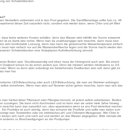
erung von Schwimmbecken.
hen?
n Herstellers vorbereitet und in den Pool gegeben. Die Sandfilteranlage sollte fuer ca. 48
waehrend dieser Zeit natuerlich nicht, sondern erst wieder dann, wenn Chlor und pH Wert
l, dass keine weiteren Kosten anfallen, denn das Wasser wird mithilfe der Sonne erwaermt
gen ist es damit also nichts. Wenn man da unabhaengiger sein moechte, dann muss eine
es eine sehr komfortable Loesung, denn man kann die gewuenschte Wassertemperatur einfach
 Die muss man einfach nur auf die Wasseroberflaeche legen und die Sonne macht wieder den
roesseren Schwimmbecken eine Solarplanen-Aufrollvorrichtung sinnvoll.
ener Boden sein. Druckbestaendig und eben muss der Untergrund auch sein. Bei einem
em Ovalpool schaut es da schon anders aus. Denn die meisten werden mindestens zu 2/3
der. Wenn es denn aber unbedingt ein freistehendes Ovalbecken sein soll, dann gibt es
atz man hat.
 magnetische LED-Beleuchtung oder auch LED-Beleuchtung, die man am Skimmer anbringen
uch selbst vornehmen. Wenn man aber auf Nummer sicher gehen moechte, kann man sich das
an hierbei lieber Filtersand oder Filterglas benutzt, ist jedem selbst ueberlassen. Beides
eiter zuzulegen. Die kann nicht durchrosten und so kann man sie ueber viele Jahre hinweg
n moechte kann das natuerlich tun, aber spaetestens wenn es ans Pool winterfest machen
in Poolvlies ist auch wichtig, denn das schuetzt die Poolfolie und sollte man daher zum
oetigt man Teststreifen oder ein elektrisches pH- und Chlorwert Messgeraet. Wer Chlor in
tten loesen sich nach und nach auf und werden an das Wasser abgegeben. Bitte niemals die
zum anderen zu Beschaedigungen an der Poolpumpe.