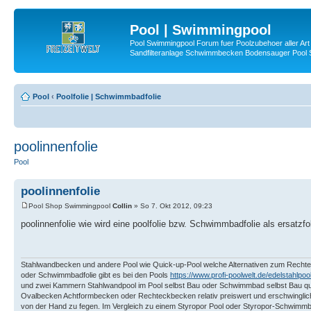
Pool | Swimmingpool
Pool Swimmingpool Forum fuer Poolzubehoer aller Art 
Sandfilteranlage Schwimmbecken Bodensauger Pool
Pool
‹
Poolfolie | Schwimmbadfolie
poolinnenfolie
Pool
poolinnenfolie
Pool Shop Swimmingpool
Collin
» So 7. Okt 2012, 09:23
poolinnenfolie wie wird eine poolfolie bzw. Schwimmbadfolie als ersatzf
Stahlwandbecken und andere Pool wie Quick-up-Pool welche Alternativen zum Recht
oder Schwimmbadfolie gibt es bei den Pools
https://www.profi-poolwelt.de/edelstahlpool
und zwei Kammern Stahlwandpool im Pool selbst Bau oder Schwimmbad selbst Bau qua
Ovalbecken Achtformbecken oder Rechteckbecken relativ preiswert und erschwinglich a
von der Hand zu fegen. Im Vergleich zu einem Styropor Pool oder Styropor-Schwim