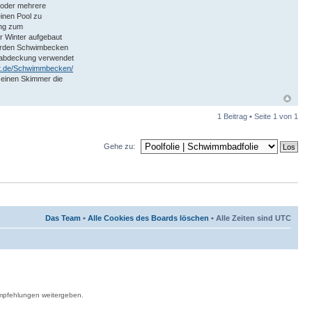
 oder mehrere
inen Pool zu
ung zum
r Winter aufgebaut
werden Schwimbecken
labdeckung verwendet
elt.de/Schwimmbecken/
einen Skimmer die
1 Beitrag • Seite
1
von
1
Gehe zu:
Das Team
•
Alle Cookies des Boards löschen
• Alle Zeiten sind UTC
Empfehlungen weitergeben.