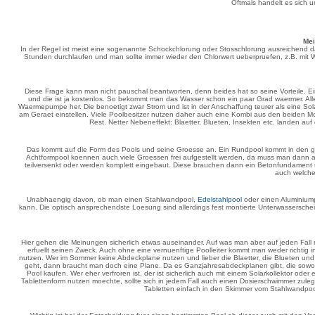
Oftmals handelt es sich
Mei
In der Regel ist meist eine sogenannte Schockchlorung oder Stosschlorung ausreichend dami
Stunden durchlaufen und man sollte immer wieder den Chlorwert ueberpruefen, z.B. mit W
Diese Frage kann man nicht pauschal beantworten, denn beides hat so seine Vorteile. Ein
und die ist ja kostenlos. So bekommt man das Wasser schon ein paar Grad waermer. Al
Waermepumpe her. Die benoetigt zwar Strom und ist in der Anschaffung teurer als eine So
am Geraet einstellen. Viele Poolbesitzer nutzen daher auch eine Kombi aus den beiden Mo
Rest. Netter Nebeneffekt: Blaetter, Blueten, Insekten etc. landen au
Das kommt auf die Form des Pools und seine Groesse an. Ein Rundpool kommt in den 
Achtformpool koennen auch viele Groessen frei aufgestellt werden, da muss man dann 
teilversenkt oder werden komplett eingebaut. Diese brauchen dann ein Betonfundament 
auch welche
Unabhaengig davon, ob man einen Stahlwandpool,
Edelstahlpool
oder einen Aluminiump
kann. Die optisch ansprechendste Loesung sind allerdings fest montierte Unterwassersc
Hier gehen die Meinungen sicherlich etwas auseinander. Auf was man aber auf jeden Fall ni
erfuellt seinen Zweck. Auch ohne eine vernuenftige Poolleiter kommt man weder richtig i
nutzen. Wer im Sommer keine Abdeckplane nutzen und lieber die Blaetter, die Blueten u
geht, dann braucht man doch eine Plane. Da es Ganzjahresabdeckplanen gibt, die sowohl 
Pool kaufen. Wer eher verfroren ist, der ist sicherlich auch mit einem Solarkollektor o
Tablettenform nutzen moechte, sollte sich in jedem Fall auch einen Dosierschwimmer zule
Tabletten einfach in den Skimmer vom Stahlwandp