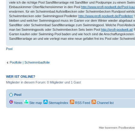
viele ich die richtige Pool Sandfilteranlage mit Sandfilter und Poolpumpe zu einem
Einbauskimmer Oberflächenskimmer in den Pool
http://www.profi-poolwelt.de/Pool-kau
erwärmen. für ein Schwimmbad Aufstellbecken oder Schwimmbecken Rundpool wirklich 
Schwimmbecken oder Swimmingpool Poolleiter
http://www.profi-poolwelt.de/Poolleiter/
S
bleiben und welcher Swimmingpool muss im Garten vor dem Winter wieder abgebaut w
Sandfilter oder Schwimmbad Sandfilteranlage zum Swimmingpool. Welche Pool Abdec
man bei Swimmingpools oder Schwimmbecken Sets beim Pool
http://profi-poolwelt.at/
P
Garten kaufen oder Swimming-Pool baden und wie hoch sind die Anschaffungskosten 
Sandfilteranlage an und wie verlegt man eine neue gefaltet frei ins Pool oder Schwim
Pool
Poolfolie | Schwimmbadfolie
WER IST ONLINE?
Mitglieder in diesem Forum: 0 Mitglieder und 1 Gast
Pool
News
Site map
SitemapIndex
RSS Feed
Channel list
Hier koennen Poolbesitze