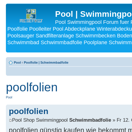
Pool | Swimmingpo
Pool Swimmingpool Forum fuer P
Poolfolie Poolleiter Pool Abdeckplane Winterabdecku
Poolsauger Sandfilteranlage Schwimmbecken Bode
Schwimmbad Schwimmbadfolie Poolplane Schwimmba
Pool
‹
Poolfolie | Schwimmbadfolie
poolfolien
Pool
poolfolien
Pool Shop Swimmingpool
Schwimmbadfolie
» Fr 12. 
poolfolien günstig kaufen wie bekommt m