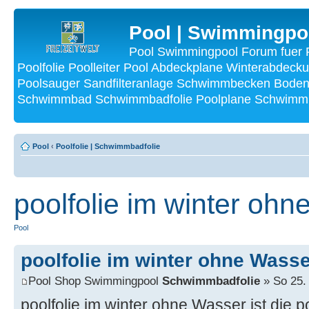
Pool | Swimmingpo
Pool Swimmingpool Forum fuer P
Poolfolie Poolleiter Pool Abdeckplane Winterabdecku
Poolsauger Sandfilteranlage Schwimmbecken Bode
Schwimmbad Schwimmbadfolie Poolplane Schwimmba
Pool
‹
Poolfolie | Schwimmbadfolie
poolfolie im winter oh
Pool
poolfolie im winter ohne Wass
Pool Shop Swimmingpool
Schwimmbadfolie
» So 25.
poolfolie im winter ohne Wasser ist die p