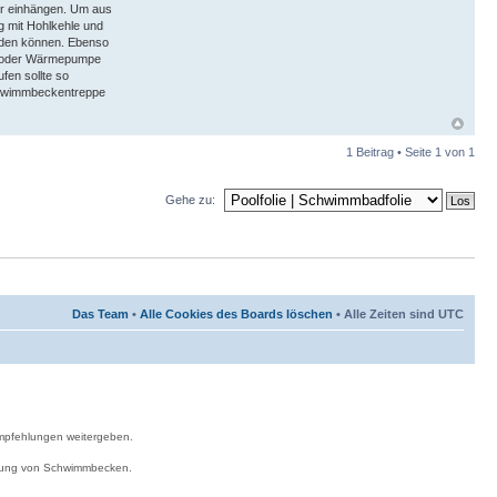
er einhängen. Um aus
g mit Hohlkehle und
nden können. Ebenso
or oder Wärmepumpe
fen sollte so
Schwimmbeckentreppe
1 Beitrag • Seite
1
von
1
Gehe zu:
Das Team
•
Alle Cookies des Boards löschen
• Alle Zeiten sind UTC
Empfehlungen weitergeben.
erung von Schwimmbecken.