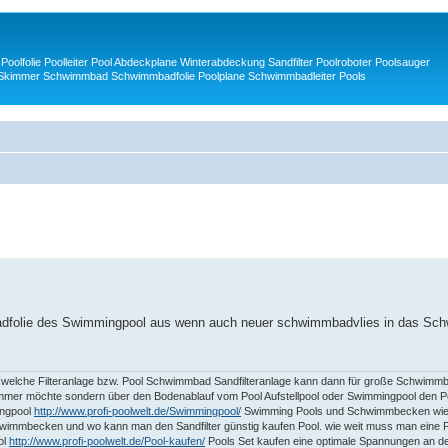
Poolfolie Poolleiter Pool Abdeckplane Winterabdeckung Sandfilter Poolroboter Poolsauger
 Skimmer Schwimmbad Schwimmbadfolie Poolplane Schwimmbadleiter Pools
adfolie des Swimmingpool aus wenn auch neuer schwimmbadvlies in das Sc
welche Filteranlage bzw. Pool Schwimmbad Sandfilteranlage kann dann für große Schwimm
er möchte sondern über den Bodenablauf vom Pool Aufstellpool oder Swimmingpool den Po
ingpool
http://www.profi-poolwelt.de/Swimmingpool/
Swimming Pools und Schwimmbecken wiede
wimmbecken und wo kann man den Sandfilter günstig kaufen Pool. wie weit muss man eine Po
ol
http://www.profi-poolwelt.de/Pool-kaufen/
Pools Set kaufen eine optimale Spannungen an der