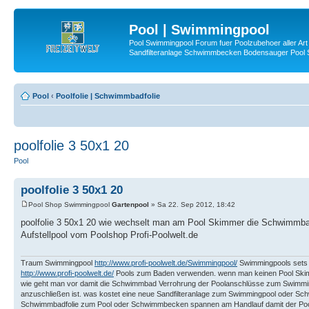
Pool | Swimmingpool
Pool Swimmingpool Forum fuer Poolzubehoer aller Art 
Sandfilteranlage Schwimmbecken Bodensauger Pool
Pool
‹
Poolfolie | Schwimmbadfolie
poolfolie 3 50x1 20
Pool
poolfolie 3 50x1 20
Pool Shop Swimmingpool
Gartenpool
» Sa 22. Sep 2012, 18:42
poolfolie 3 50x1 20 wie wechselt man am Pool Skimmer die Schwimmb
Aufstellpool vom Poolshop Profi-Poolwelt.de
Traum Swimmingpool
http://www.profi-poolwelt.de/Swimmingpool/
Swimmingpools sets 
http://www.profi-poolwelt.de/
Pools zum Baden verwenden. wenn man keinen Pool Skimm
wie geht man vor damit die Schwimmbad Verrohrung der Poolanschlüsse zum Swimm
anzuschließen ist. was kostet eine neue Sandfilteranlage zum Swimmingpool oder Sch
Schwimmbadfolie zum Pool oder Schwimmbecken spannen am Handlauf damit der Po