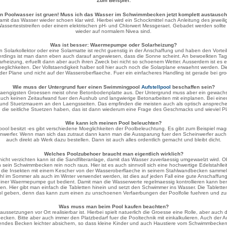
Zum Beispiel:
n Poolwasser ist gruen! Muss ich das Wasser im Schwimmbecken jetzt komplett austausc
t das Wasser wieder schoen klar wird. Hierbei wird ein Schockmittel nach Anleitung des jeweilige
asserteststreifen oder einem elektrischen pH- und Chlorwert Messgeraet. Gebadet werden sollte 
wieder auf normalem Nivea sind.
Was ist besser: Waermepumpe oder Solarheizung?
 Solarkollektor oder eine Solarmatte ist recht guenstig in der Anschaffung und haben den Vortei
lerdings ist man dann eben auch darauf angewiesen, dass die Sonne scheint. An bewoelkten Ta
larheizung, erfuellt dann aber auch ihren Zweck bei nicht so schoenem Wetter. Ausserdem ist 
eglichkeiten. Der Vollstaendigkeit halber soll hier auch noch die Solarplane erwaehnt werden.
f der Plane und nicht auf der Wasseroberflaeche. Fuer ein einfacheres Handling ist gerade bei g
Wie muss der Untergrund fuer einen Swimmingpool
Aufstellpool
beschaffen sein?
gaengigsten Groessen meist ohne Betonbodenplatte aus. Der Untergrund muss aber ein gewachs
auch keinen Zeitaufwand fuer den Aushub und langwierige Betonarbeiten mit einplanen. Bei ein
und Stuetzmauern an den Laengsseiten. Das empfinden die meisten auch als optisch ansprechen
 die seitliche Stuetzen haben, das ist dann wiederum eine Frage des Geschmacks und wieviel Pl
Wie kann ich meinen Pool beleuchten?
ool besitzt -es gibt verschiedene Moeglichkeiten der Poolbeleuchtung. Es gibt zum Beispiel
heinwerfer. Wenn man sich das zutraut dann kann man die Aussparung fuer den Scheinwerfer a
auch direkt ab Werk dazu bestellen. Dann ist auch alles ordentlich gemacht und bleibt dicht.
Welches Poolzubehoer braucht man eigentlich wirklich?
cht verzichten kann ist die Sandfilteranlage, damit das Wasser zuverlaessig umgewaelzt wird. Ob m
n sein Schwimmbecken rein noch raus. Hier ist es auch sinnvoll sich eine hochwertige Edelstahll
nd die Insekten mit einem Kescher von der Wasseroberflaeche in seinem Stahlwandbecken sammel
im Sommer als auch im Winter verwendet werden, ist dies auf jeden Fall eine gute Anschaffung. E
der einer Waermepumpe gut bedient. Damit man die Wasserwerte regelmaessig kontrollieren kann ben
gen. Hier gibt man einfach die Tabletten hinein und setzt den Schwimmer ins Wasser. Die Table
ool geben, denn das kann zum einen zu unschoenen Verfaerbungen der Poolfolie fuehren und 
Was muss man beim Pool kaufen beachten?
ussetzungen vor Ort realisierbar ist. Hierbei spielt natuerlich die Groesse eine Rolle, aber auc
cken. Bitte aber auch immer den Platzbedarf fuer die Pooltechnik mit einkalkulieren. Auch der A
istehendes Becken leichter absichern, so dass kleine Kinder und auch Haustiere vom Schwimmbec