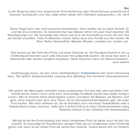
Mei
In der Regel ist meist eine sogenannte Schockchlorung oder Stosschlorung ausreichend dami
Stunden durchlaufen und man sollte immer wieder den Chlorwert ueberpruefen, z.B. mit W
Diese Frage kann man nicht pauschal beantworten, denn beides hat so seine Vorteile. Ein
und die ist ja kostenlos. So bekommt man das Wasser schon ein paar Grad waermer. Al
Waermepumpe her. Die benoetigt zwar Strom und ist in der Anschaffung teurer als eine So
am Geraet einstellen. Viele Poolbesitzer nutzen daher auch eine Kombi aus den beiden Mo
Rest. Netter Nebeneffekt: Blaetter, Blueten, Insekten etc. landen au
Das kommt auf die Form des Pools und seine Groesse an. Ein Rundpool kommt in den 
Achtformpool koennen auch viele Groessen frei aufgestellt werden, da muss man dann 
teilversenkt oder werden komplett eingebaut. Diese brauchen dann ein Betonfundament 
auch welche
Unabhaengig davon, ob man einen Stahlwandpool,
Edelstahlpool
oder einen Aluminiump
kann. Die optisch ansprechendste Loesung sind allerdings fest montierte Unterwassersc
Hier gehen die Meinungen sicherlich etwas auseinander. Auf was man aber auf jeden Fall ni
erfuellt seinen Zweck. Auch ohne eine vernuenftige Poolleiter kommt man weder richtig i
nutzen. Wer im Sommer keine Abdeckplane nutzen und lieber die Blaetter, die Blueten u
geht, dann braucht man doch eine Plane. Da es Ganzjahresabdeckplanen gibt, die sowohl 
Pool kaufen. Wer eher verfroren ist, der ist sicherlich auch mit einem Solarkollektor o
Tablettenform nutzen moechte, sollte sich in jedem Fall auch einen Dosierschwimmer zule
Tabletten einfach in den Skimmer vom Stahlwandp
Wichtig ist bei der Entscheidung fuer einen bestimmten Pool ob dieser auch mit den Vora
handelt. So benoetigt ein Rundbecken weniger Platz als ein Ovalbecken oder Achtformbe
gehen soll, dann ist ein runder Pool die einfachste Variante. Zudem laesst sich ein fre