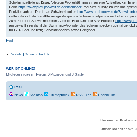
Schwimmbadfolie als Ersatzfolie zum Pool erhält, muss man eine Aufstellbecken Inn
Pools
https://www.profi-poolwelt.de/edelstahlpool/
Pool Sets günstig kaufen das optima
Poolvlies achten. Damit das Schwimmbecken
http://www.profi-poolwelt.de/Schwimmb
sollten Sie sich die Sandfilteranlage Poolpumpe Schwimmbadpumpe und Filterpumpe z
zum Pool oder Schwimmbecken. Auch die Edelstahl oder V2A Poolleiter
http://www.prof
ausgewählt sein damit der Swimming-Pool oder das Schwimmbecken optimal genutzt w
für GFK-Pool und fertig Schwimmbecken sowie Fertigpool
Pool
Poolfolie | Schwimmbadfolie
WER IST ONLINE?
Mitglieder in diesem Forum: 0 Mitglieder und 3 Gäste
Pool
News
Site map
SitemapIndex
RSS Feed
Channel list
Hier koennen Poolbesitze
Oftmals handelt es sich