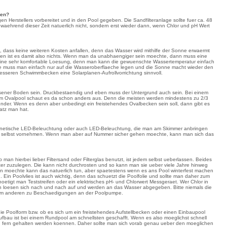
hen?
n Herstellers vorbereitet und in den Pool gegeben. Die Sandfilteranlage sollte fuer ca. 48
waehrend dieser Zeit natuerlich nicht, sondern erst wieder dann, wenn Chlor und pH Wert
l, dass keine weiteren Kosten anfallen, denn das Wasser wird mithilfe der Sonne erwaermt
gen ist es damit also nichts. Wenn man da unabhaengiger sein moechte, dann muss eine
es eine sehr komfortable Loesung, denn man kann die gewuenschte Wassertemperatur einfach
 Die muss man einfach nur auf die Wasseroberflaeche legen und die Sonne macht wieder den
roesseren Schwimmbecken eine Solarplanen-Aufrollvorrichtung sinnvoll.
ener Boden sein. Druckbestaendig und eben muss der Untergrund auch sein. Bei einem
em Ovalpool schaut es da schon anders aus. Denn die meisten werden mindestens zu 2/3
der. Wenn es denn aber unbedingt ein freistehendes Ovalbecken sein soll, dann gibt es
atz man hat.
 magnetische LED-Beleuchtung oder auch LED-Beleuchtung, die man am Skimmer anbringen
uch selbst vornehmen. Wenn man aber auf Nummer sicher gehen moechte, kann man sich das
an hierbei lieber Filtersand oder Filterglas benutzt, ist jedem selbst ueberlassen. Beides
eiter zuzulegen. Die kann nicht durchrosten und so kann man sie ueber viele Jahre hinweg
n moechte kann das natuerlich tun, aber spaetestens wenn es ans Pool winterfest machen
in Poolvlies ist auch wichtig, denn das schuetzt die Poolfolie und sollte man daher zum
oetigt man Teststreifen oder ein elektrisches pH- und Chlorwert Messgeraet. Wer Chlor in
tten loesen sich nach und nach auf und werden an das Wasser abgegeben. Bitte niemals die
zum anderen zu Beschaedigungen an der Poolpumpe.
h die Poolform bzw. ob es sich um ein freistehendes Aufstellbecken oder einen Einbaupool
ufbau ist bei einem Rundpool am schnellsten geschafft. Wenn es also moeglichst schnell
ken fern gehalten werden koennen. Daher sollte man sich vorab genau ueber den moeglichen