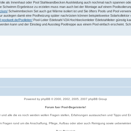
enfolie als Innenhaut oder Pool Stahlwandbecken Auskleidung auch nochmal nach spannen od
le Schwimm Ergebnisse zu erzielen muss man auch bei der Montage auf einem Poolisolierun
ecken/
Schwimmbecken Set auch gut Wärme isoliert ist und Sie öfters Pools und Pool verwe
ur auslegen damit eine Poolheizung später nachrüsten können beispielsweise Solarkollekt
i-poolwelt.de/Poolleiter/
Pool-Leiter Edelstahl V2A Hochbeckenleiter Edelstahlleiter günstig kau
erden kann und der Einstieg und Ausstieg Pooltreppe aus einem Pool einfach erscheint. 
Powered by phpBB © 2000, 2002, 2005, 2007 phpBB Group
Forum fuer Pool-Begeisterte!
r und alle die es noch werden wollen Fragen stellen, Erfahrungen austauschen und Tipps und 
 um Fragen rund um die Anschaffung, Pflege, Aufbau oder aber auch Reinigung sowie ueberwint