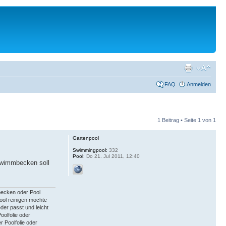
FAQ
Anmelden
1 Beitrag • Seite
1
von
1
Gartenpool
Swimmingpool:
332
Pool:
Do 21. Jul 2011, 12:40
hwimmbecken soll
becken oder Pool
ol reinigen möchte
r passt und leicht
olfolie oder
 Poolfolie oder