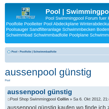
Pool | Swimmingpo
Pool Swimmingpool Forum fuer P
Poolfolie Poolleiter Pool Abdeckplane Winterabdecku
Poolsauger Sandfilteranlage Schwimmbecken Bode
Schwimmbad Schwimmbadfolie Poolplane Schwimmba
Pool
‹
Poolfolie | Schwimmbadfolie
aussenpool günstig
Pool
aussenpool günstig
Pool Shop Swimmingpool
Collin
» Sa 6. Okt 2012, 21
aussenpool günstig kaufen wo finde ich