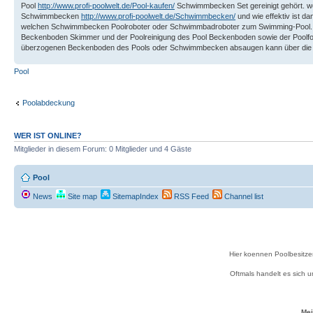
Pool
http://www.profi-poolwelt.de/Pool-kaufen/
Schwimmbecken Set gereinigt gehört. wel
Schwimmbecken
http://www.profi-poolwelt.de/Schwimmbecken/
und wie effektiv ist 
welchen Schwimmbecken Poolroboter oder Schwimmbadroboter zum Swimming-Pool. 
Beckenboden Skimmer und der Poolreinigung des Pool Beckenboden sowie der Poolfol
überzogenen Beckenboden des Pools oder Schwimmbecken absaugen kann über die S
Pool
Poolabdeckung
WER IST ONLINE?
Mitglieder in diesem Forum: 0 Mitglieder und 4 Gäste
Pool
News
Site map
SitemapIndex
RSS Feed
Channel list
Hier koennen Poolbesitze
Oftmals handelt es sich
Mei