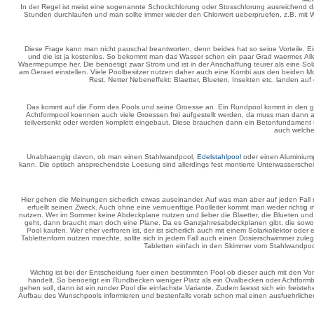
In der Regel ist meist eine sogenannte Schockchlorung oder Stosschlorung ausreichend dami
Stunden durchlaufen und man sollte immer wieder den Chlorwert ueberpruefen, z.B. mit W
Diese Frage kann man nicht pauschal beantworten, denn beides hat so seine Vorteile. Ein
und die ist ja kostenlos. So bekommt man das Wasser schon ein paar Grad waermer. Al
Waermepumpe her. Die benoetigt zwar Strom und ist in der Anschaffung teurer als eine So
am Geraet einstellen. Viele Poolbesitzer nutzen daher auch eine Kombi aus den beiden Mo
Rest. Netter Nebeneffekt: Blaetter, Blueten, Insekten etc. landen au
Das kommt auf die Form des Pools und seine Groesse an. Ein Rundpool kommt in den 
Achtformpool koennen auch viele Groessen frei aufgestellt werden, da muss man dann 
teilversenkt oder werden komplett eingebaut. Diese brauchen dann ein Betonfundament 
auch welche
Unabhaengig davon, ob man einen Stahlwandpool,
Edelstahlpool
oder einen Aluminiump
kann. Die optisch ansprechendste Loesung sind allerdings fest montierte Unterwassersc
Hier gehen die Meinungen sicherlich etwas auseinander. Auf was man aber auf jeden Fall ni
erfuellt seinen Zweck. Auch ohne eine vernuenftige Poolleiter kommt man weder richtig i
nutzen. Wer im Sommer keine Abdeckplane nutzen und lieber die Blaetter, die Blueten u
geht, dann braucht man doch eine Plane. Da es Ganzjahresabdeckplanen gibt, die sowohl 
Pool kaufen. Wer eher verfroren ist, der ist sicherlich auch mit einem Solarkollektor o
Tablettenform nutzen moechte, sollte sich in jedem Fall auch einen Dosierschwimmer zule
Tabletten einfach in den Skimmer vom Stahlwandp
Wichtig ist bei der Entscheidung fuer einen bestimmten Pool ob dieser auch mit den Vora
handelt. So benoetigt ein Rundbecken weniger Platz als ein Ovalbecken oder Achtformbe
gehen soll, dann ist ein runder Pool die einfachste Variante. Zudem laesst sich ein fre
Aufbau des Wunschpools informieren und bestenfalls vorab schon mal einen ausfuehrlichen