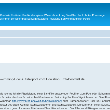
Poolfolie Poolleiter Pool Abdeckplane Winterabdeckung Sandfilter Poolroboter Poolsauger
 Skimmer Schwimmbad Schwimmbadfolie Poolplane Schwimmbadleiter Pools
 Swimming-Pool Aufstellpool vom Poolshop Profi-Poolwelt.de
ie rechne ich die Filterleistung einer Sandfilteranlage oder Poolfilter zum Pool oder Schwi
eines Schwimmbecken Schwimmbad Garten oder Swimming-Pool benötige ich welchen Sandfilte
Schwimmbad
http://www.profi-poolwelt.de/Schwimmbad/
oder Framepool oder Quick-up-Pool bet
ektor betreiben kann für Stahlwandbecken und Stahlwandpools, ich dachte an einen Solarkol
us einem geschlossenen Filterkessel Sandfilter erkennen. Der Filtersand Filterglas verschmu