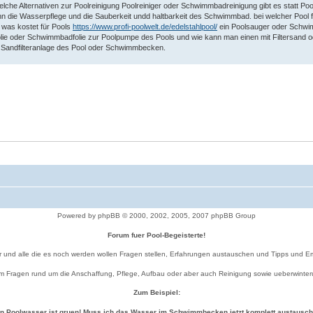
che Alternativen zur Poolreinigung Poolreiniger oder Schwimmbadreinigung gibt es statt Pool
dann die Wasserpflege und die Sauberkeit undd haltbarkeit des Schwimmbad. bei welcher Poo
was kostet für Pools
https://www.profi-poolwelt.de/edelstahlpool/
ein Poolsauger oder Schw
ie oder Schwimmbadfolie zur Poolpumpe des Pools und wie kann man einen mit Filtersand 
andfilteranlage des Pool oder Schwimmbecken.
Powered by phpBB © 2000, 2002, 2005, 2007 phpBB Group
Forum fuer Pool-Begeisterte!
r und alle die es noch werden wollen Fragen stellen, Erfahrungen austauschen und Tipps und 
 um Fragen rund um die Anschaffung, Pflege, Aufbau oder aber auch Reinigung sowie ueberwint
Zum Beispiel:
n Poolwasser ist gruen! Muss ich das Wasser im Schwimmbecken jetzt komplett austausc