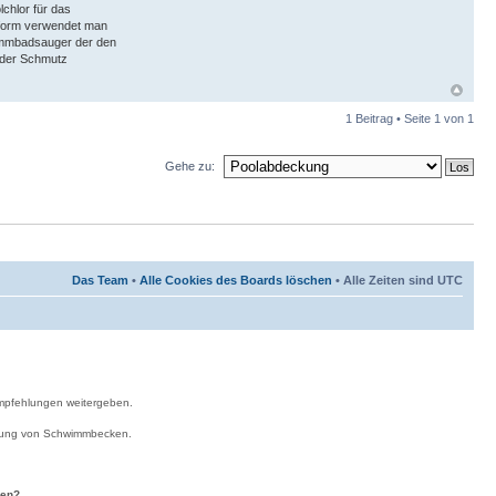
chlor für das
l form verwendet man
immbadsauger der den
oder Schmutz
1 Beitrag • Seite
1
von
1
Gehe zu:
Das Team
•
Alle Cookies des Boards löschen
• Alle Zeiten sind UTC
Empfehlungen weitergeben.
erung von Schwimmbecken.
hen?