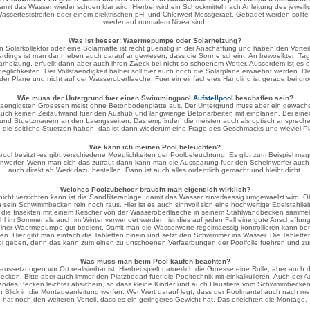
t das Wasser wieder schoen klar wird. Hierbei wird ein Schockmittel nach Anleitung des jeweilige
asserteststreifen oder einem elektrischen pH- und Chlorwert Messgeraet. Gebadet werden sollte 
wieder auf normalem Nivea sind.
Was ist besser: Waermepumpe oder Solarheizung?
 Solarkollektor oder eine Solarmatte ist recht guenstig in der Anschaffung und haben den Vortei
lerdings ist man dann eben auch darauf angewiesen, dass die Sonne scheint. An bewoelkten Ta
larheizung, erfuellt dann aber auch ihren Zweck bei nicht so schoenem Wetter. Ausserdem ist 
eglichkeiten. Der Vollstaendigkeit halber soll hier auch noch die Solarplane erwaehnt werden.
f der Plane und nicht auf der Wasseroberflaeche. Fuer ein einfacheres Handling ist gerade bei g
Wie muss der Untergrund fuer einen Swimmingpool
Aufstellpool
beschaffen sein?
gaengigsten Groessen meist ohne Betonbodenplatte aus. Der Untergrund muss aber ein gewachs
auch keinen Zeitaufwand fuer den Aushub und langwierige Betonarbeiten mit einplanen. Bei ein
und Stuetzmauern an den Laengsseiten. Das empfinden die meisten auch als optisch ansprechen
 die seitliche Stuetzen haben, das ist dann wiederum eine Frage des Geschmacks und wieviel Pl
Wie kann ich meinen Pool beleuchten?
ool besitzt -es gibt verschiedene Moeglichkeiten der Poolbeleuchtung. Es gibt zum Beispiel
heinwerfer. Wenn man sich das zutraut dann kann man die Aussparung fuer den Scheinwerfer a
auch direkt ab Werk dazu bestellen. Dann ist auch alles ordentlich gemacht und bleibt dicht.
Welches Poolzubehoer braucht man eigentlich wirklich?
cht verzichten kann ist die Sandfilteranlage, damit das Wasser zuverlaessig umgewaelzt wird. Ob m
n sein Schwimmbecken rein noch raus. Hier ist es auch sinnvoll sich eine hochwertige Edelstahll
nd die Insekten mit einem Kescher von der Wasseroberflaeche in seinem Stahlwandbecken sammel
im Sommer als auch im Winter verwendet werden, ist dies auf jeden Fall eine gute Anschaffung. E
der einer Waermepumpe gut bedient. Damit man die Wasserwerte regelmaessig kontrollieren kann ben
gen. Hier gibt man einfach die Tabletten hinein und setzt den Schwimmer ins Wasser. Die Table
ool geben, denn das kann zum einen zu unschoenen Verfaerbungen der Poolfolie fuehren und 
Was muss man beim Pool kaufen beachten?
ussetzungen vor Ort realisierbar ist. Hierbei spielt natuerlich die Groesse eine Rolle, aber auc
cken. Bitte aber auch immer den Platzbedarf fuer die Pooltechnik mit einkalkulieren. Auch der A
istehendes Becken leichter absichern, so dass kleine Kinder und auch Haustiere vom Schwimmbec
 Blick in die Montageanleitung werfen. Wer Wert darauf legt, dass der Poolmantel auch nach meh
hat noch den weiteren Vorteil, dass es ein geringeres Gewicht hat. Das erleichtert die Montage.