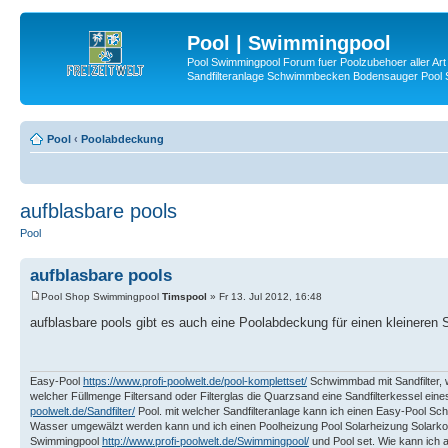
Pool | Swimmingpool
Pool Swimmingpool Forum fuer Poolzubehoer aller Art 
Sandfilteranlage Schwimmbecken Bodensauger Pool
Pool
‹
Poolabdeckung
aufblasbare pools
Pool
aufblasbare pools
Pool Shop Swimmingpool
Timspool
» Fr 13. Jul 2012, 16:48
aufblasbare pools gibt es auch eine Poolabdeckung für einen kleineren
Easy-Pool
https://www.profi-poolwelt.de/pool-komplettset/
Schwimmbad mit Sandfilter, w
welcher Füllmenge Filtersand oder Filterglas die Quarzsand eine Sandfilterkessel 
poolwelt.de/Sandfilter/
Pool. mit welcher Sandfilteranlage kann ich einen Easy-Pool 
Wasser umgewälzt werden kann und ich einen Poolheizung Pool Solarheizung Solarkoll
Swimmingpool
http://www.profi-poolwelt.de/Swimmingpool/
und Pool set. Wie kann ich a