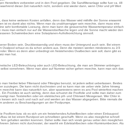
n Herstellers vorbereitet und in den Pool gegeben. Die Sandfilteranlage sollte fuer ca. 48
waehrend dieser Zeit natuerlich nicht, sondern erst wieder dann, wenn Chlor und pH Wert
l, dass keine weiteren Kosten anfallen, denn das Wasser wird mithilfe der Sonne erwaermt
gen ist es damit also nichts. Wenn man da unabhaengiger sein moechte, dann muss eine
es eine sehr komfortable Loesung, denn man kann die gewuenschte Wassertemperatur einfach
 Die muss man einfach nur auf die Wasseroberflaeche legen und die Sonne macht wieder den
roesseren Schwimmbecken eine Solarplanen-Aufrollvorrichtung sinnvoll.
ener Boden sein. Druckbestaendig und eben muss der Untergrund auch sein. Bei einem
em Ovalpool schaut es da schon anders aus. Denn die meisten werden mindestens zu 2/3
der. Wenn es denn aber unbedingt ein freistehendes Ovalbecken sein soll, dann gibt es
atz man hat.
 magnetische LED-Beleuchtung oder auch LED-Beleuchtung, die man am Skimmer anbringen
uch selbst vornehmen. Wenn man aber auf Nummer sicher gehen moechte, kann man sich das
an hierbei lieber Filtersand oder Filterglas benutzt, ist jedem selbst ueberlassen. Beides
eiter zuzulegen. Die kann nicht durchrosten und so kann man sie ueber viele Jahre hinweg
n moechte kann das natuerlich tun, aber spaetestens wenn es ans Pool winterfest machen
in Poolvlies ist auch wichtig, denn das schuetzt die Poolfolie und sollte man daher zum
oetigt man Teststreifen oder ein elektrisches pH- und Chlorwert Messgeraet. Wer Chlor in
tten loesen sich nach und nach auf und werden an das Wasser abgegeben. Bitte niemals die
zum anderen zu Beschaedigungen an der Poolpumpe.
h die Poolform bzw. ob es sich um ein freistehendes Aufstellbecken oder einen Einbaupool
ufbau ist bei einem Rundpool am schnellsten geschafft. Wenn es also moeglichst schnell
ken fern gehalten werden koennen. Daher sollte man sich vorab genau ueber den moeglichen
reren Jahren nicht durchrostet, der waehlt ein Edelstahlbecken oder Aluminiumbecken. Alu