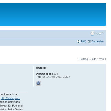
FAQ
Anmelden
1 Beitrag • Seite
1
von
1
Timspool
Swimmingpool:
138
Pool:
So 14. Aug 2011, 19:03
mmbecken aus, ab
r
http://www.profi-
reiben damit das
lektor für Pool und
tzt ist beim Garten