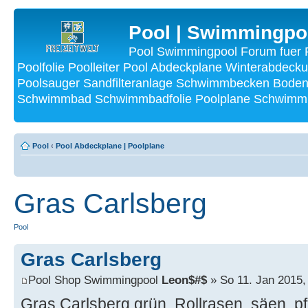
Pool | Swimmingpo
Pool Swimmingpool Forum fuer P
Poolfolie Poolleiter Pool Abdeckplane Winterabdecku
Poolsauger Sandfilteranlage Schwimmbecken Bode
Schwimmbad Schwimmbadfolie Poolplane Schwimmba
Pool
‹
Pool Abdeckplane | Poolplane
Gras Carlsberg
Pool
Gras Carlsberg
Pool Shop Swimmingpool
Leon$#$
» So 11. Jan 2015,
Gras Carlsberg grün, Rollrasen, säen, pf