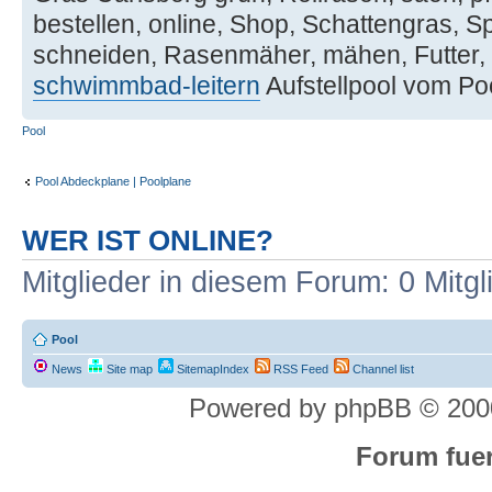
bestellen, online, Shop, Schattengras, S
schneiden, Rasenmäher, mähen, Futter,
schwimmbad-leitern
Aufstellpool vom Po
Pool
Pool Abdeckplane | Poolplane
WER IST ONLINE?
Mitglieder in diesem Forum: 0 Mitg
Pool
News
Site map
SitemapIndex
RSS Feed
Channel list
Powered by phpBB © 2000
Forum fuer